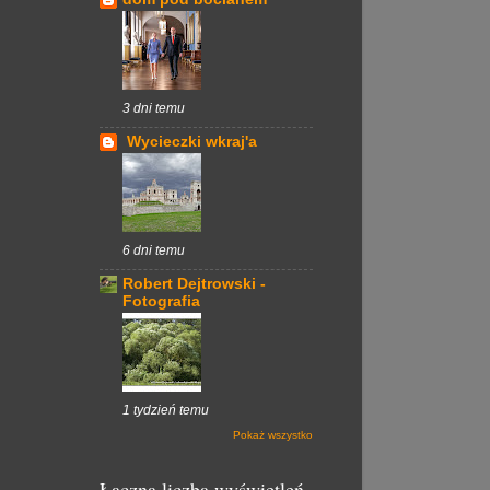
3 dni temu
Wycieczki wkraj'a
6 dni temu
Robert Dejtrowski -
Fotografia
1 tydzień temu
Pokaż wszystko
Łączna liczba wyświetleń