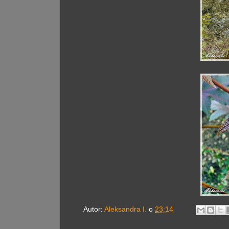
Autor:
Aleksandra I.
o
23:14