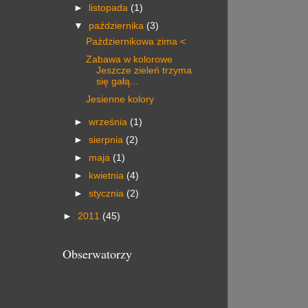
►
listopada
(1)
▼
października
(3)
Październikowa zima <
Zabawa w kolorowe
Jeszcze zieleń trzyma
się gałą...
Jesienne kolory
►
września
(1)
►
sierpnia
(2)
►
maja
(1)
►
kwietnia
(4)
►
stycznia
(2)
►
2011
(45)
Obserwatorzy