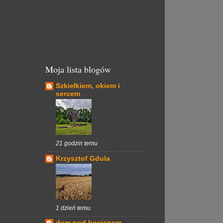
Moja lista blogów
Szkiełkiem, okiem i
sercem
21 godzin temu
Krzysztof Gdula
1 dzień temu
dom pod bocianem